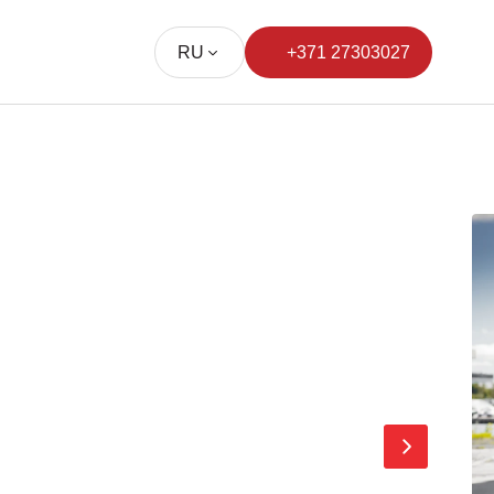
RU
+371 27303027