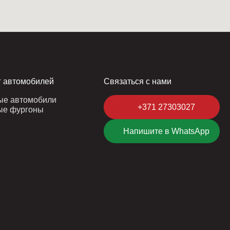
г автомобилей
Связаться с нами
ые автомобили
+371 27303027
ые фургоны
Напишите в WhatsApp